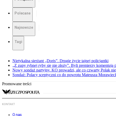
Polecane
Najnowsze
Tagi
Nietykalna sierżant „Doris”. Drugie życie tajnej policjantki
„Z zupy rybnej ryby się nie złoży”. Byli premierzy komentuj
Nowy sondaż partyjny. KO prowadzi, ale co czwarty Polak nie 
Sondaż: Polacy sceptyczni co do powrotu Mateusza Morawiec
Promowane treści
KONTAKT
O nas