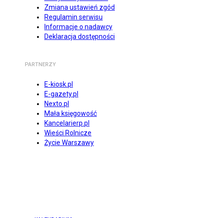
Zmiana ustawień zgód
Regulamin serwisu
Informacje o nadawcy
Deklaracja dostępności
PARTNERZY
E-kiosk.pl
E-gazety.pl
Nexto.pl
Mała księgowość
Kancelarierp.pl
Wieści Rolnicze
Życie Warszawy