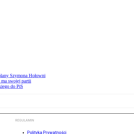
ą plany Szymona Hołowni
ma swojej partii
kiego do PiS
REGULAMIN
Polityka Prywatności