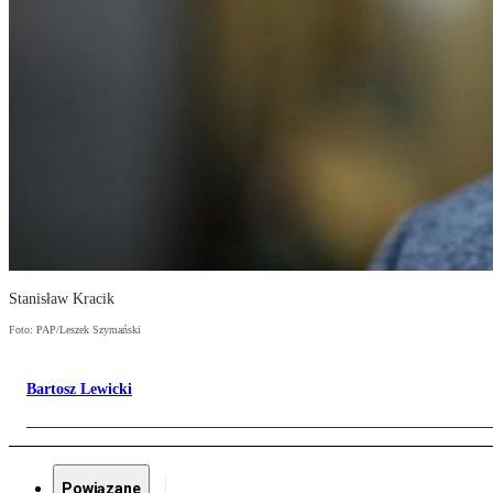
Stanisław Kracik
Foto: PAP/Leszek Szymański
Bartosz Lewicki
Powiązane