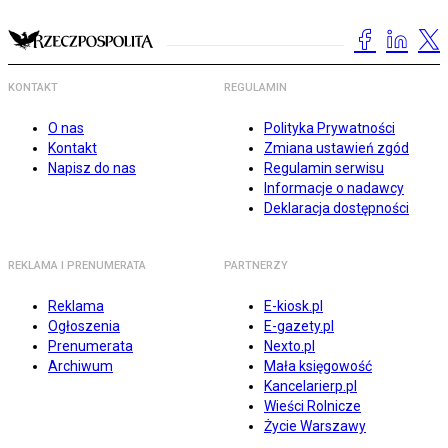
KONTAKT
REGULAMIN
O nas
Polityka Prywatności
Kontakt
Zmiana ustawień zgód
Napisz do nas
Regulamin serwisu
Informacje o nadawcy
Deklaracja dostępności
REKLAMA I PRENUMERATA
PARTNERZY
Reklama
E-kiosk.pl
Ogłoszenia
E-gazety.pl
Prenumerata
Nexto.pl
Archiwum
Mała księgowość
Kancelarierp.pl
Wieści Rolnicze
Życie Warszawy