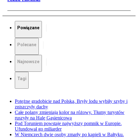
Powiązane
Polecane
Najnowsze
Tagi
Potężne gradobicie nad Polską. Bryły lodu wybiły szyby i
zniszczyły dachy
Całe polany zmieniają kolor na różowy. Tłumy turystów
ruszyły na Halę Gąsienicową
Pod Toruniem powstaje najwyższy pomnik w Europie.
Ufundował go miliarder
W Niemczech dwie osoby zmarły po kąpieli w Bałtyku.