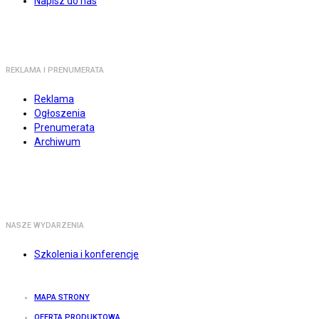
Napisz do nas
REKLAMA I PRENUMERATA
Reklama
Ogłoszenia
Prenumerata
Archiwum
NASZE WYDARZENIA
Szkolenia i konferencje
MAPA STRONY
OFERTA PRODUKTOWA