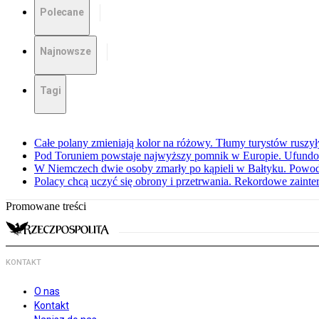
Polecane
Najnowsze
Tagi
Całe polany zmieniają kolor na różowy. Tłumy turystów ruszy
Pod Toruniem powstaje najwyższy pomnik w Europie. Ufundow
W Niemczech dwie osoby zmarły po kąpieli w Bałtyku. Powod
Polacy chcą uczyć się obrony i przetrwania. Rekordowe zaint
Promowane treści
KONTAKT
O nas
Kontakt