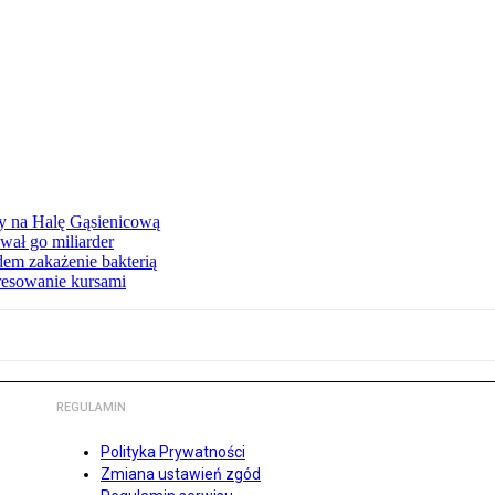
ły na Halę Gąsienicową
ał go miliarder
em zakażenie bakterią
eresowanie kursami
REGULAMIN
Polityka Prywatności
Zmiana ustawień zgód