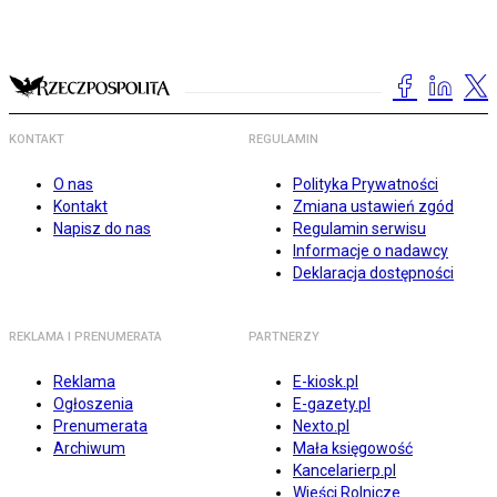
KONTAKT
REGULAMIN
O nas
Polityka Prywatności
Kontakt
Zmiana ustawień zgód
Napisz do nas
Regulamin serwisu
Informacje o nadawcy
Deklaracja dostępności
REKLAMA I PRENUMERATA
PARTNERZY
Reklama
E-kiosk.pl
Ogłoszenia
E-gazety.pl
Prenumerata
Nexto.pl
Archiwum
Mała księgowość
Kancelarierp.pl
Wieści Rolnicze