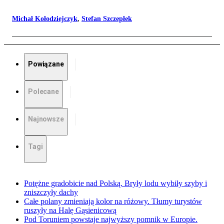
Michał Kołodziejczyk
,
Stefan Szczepłek
Powiązane
Polecane
Najnowsze
Tagi
Potężne gradobicie nad Polską. Bryły lodu wybiły szyby i
zniszczyły dachy
Całe polany zmieniają kolor na różowy. Tłumy turystów
ruszyły na Halę Gąsienicową
Pod Toruniem powstaje najwyższy pomnik w Europie.