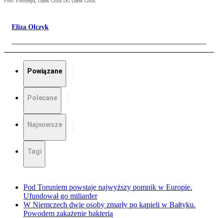
Foto: Fotorzepa, Darek Golik DG Darek Golik
Eliza Olczyk
Powiązane
Polecane
Najnowsze
Tagi
Pod Toruniem powstaje najwyższy pomnik w Europie.
Ufundował go miliarder
W Niemczech dwie osoby zmarły po kąpieli w Bałtyku.
Powodem zakażenie bakterią