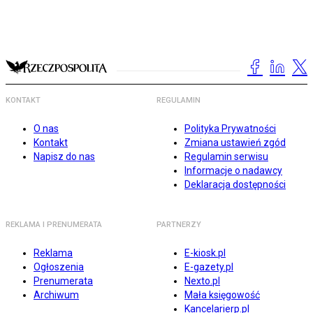
KONTAKT
REGULAMIN
O nas
Polityka Prywatności
Kontakt
Zmiana ustawień zgód
Napisz do nas
Regulamin serwisu
Informacje o nadawcy
Deklaracja dostępności
REKLAMA I PRENUMERATA
PARTNERZY
Reklama
E-kiosk.pl
Ogłoszenia
E-gazety.pl
Prenumerata
Nexto.pl
Archiwum
Mała księgowość
Kancelarierp.pl