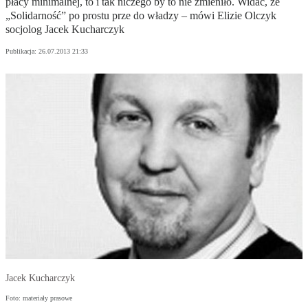
płacy minimalnej, to i tak niczego by to nie zmieniło. Widać, że
„Solidarność” po prostu prze do władzy – mówi Elizie Olczyk
socjolog Jacek Kucharczyk
Publikacja:
26.07.2013 21:33
Jacek Kucharczyk
Foto: materiały prasowe