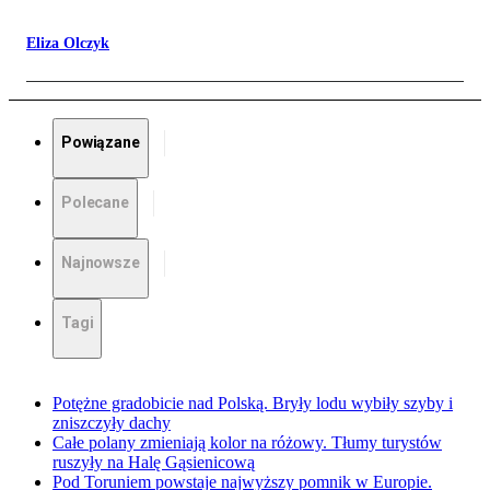
Eliza Olczyk
Powiązane
Polecane
Najnowsze
Tagi
Potężne gradobicie nad Polską. Bryły lodu wybiły szyby i
zniszczyły dachy
Całe polany zmieniają kolor na różowy. Tłumy turystów
ruszyły na Halę Gąsienicową
Pod Toruniem powstaje najwyższy pomnik w Europie.