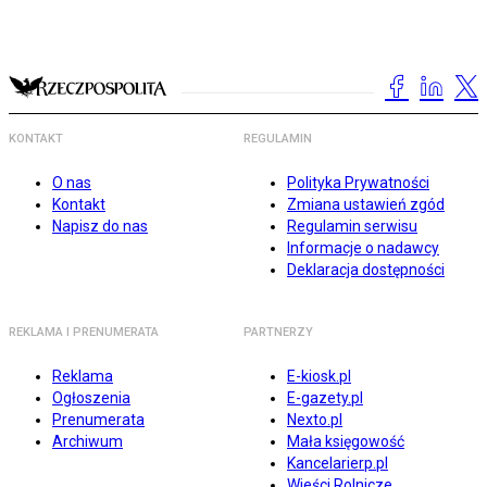
KONTAKT
REGULAMIN
O nas
Polityka Prywatności
Kontakt
Zmiana ustawień zgód
Napisz do nas
Regulamin serwisu
Informacje o nadawcy
Deklaracja dostępności
REKLAMA I PRENUMERATA
PARTNERZY
Reklama
E-kiosk.pl
Ogłoszenia
E-gazety.pl
Prenumerata
Nexto.pl
Archiwum
Mała księgowość
Kancelarierp.pl
Wieści Rolnicze