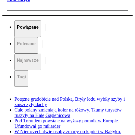
Powiązane
Polecane
Najnowsze
Tagi
Potężne gradobicie nad Polską. Bryły lodu wybiły szyby i
zniszczyły dachy
Całe polany zmieniają kolor na różowy. Tłumy turystów
ruszyły na Halę Gąsienicową
Pod Toruniem powstaje najwyższy pomnik w Europie.
Ufundował go miliarder
W Niemczech dwie osoby zmarły po kąpieli w Bałtyku.