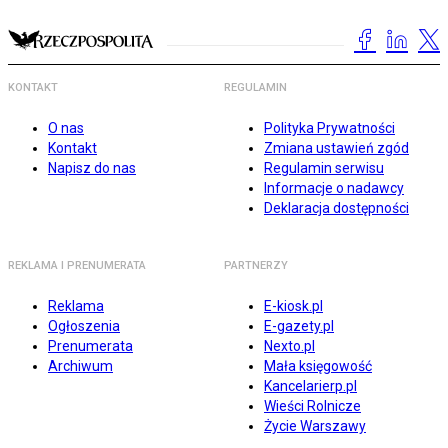
KONTAKT
REGULAMIN
O nas
Polityka Prywatności
Kontakt
Zmiana ustawień zgód
Napisz do nas
Regulamin serwisu
Informacje o nadawcy
Deklaracja dostępności
REKLAMA I PRENUMERATA
PARTNERZY
Reklama
E-kiosk.pl
Ogłoszenia
E-gazety.pl
Prenumerata
Nexto.pl
Archiwum
Mała księgowość
Kancelarierp.pl
Wieści Rolnicze
Życie Warszawy