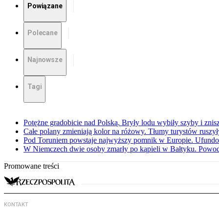
Powiązane
Polecane
Najnowsze
Tagi
Potężne gradobicie nad Polską. Bryły lodu wybiły szyby i znis
Całe polany zmieniają kolor na różowy. Tłumy turystów ruszy
Pod Toruniem powstaje najwyższy pomnik w Europie. Ufundow
W Niemczech dwie osoby zmarły po kąpieli w Bałtyku. Powod
Promowane treści
KONTAKT