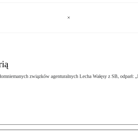
rią
mniemanych związków agenturalnych Lecha Wałęsy z SB, odparł: „Nie