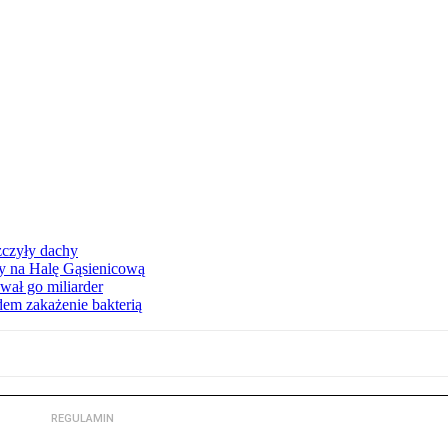
zczyły dachy
ły na Halę Gąsienicową
ał go miliarder
em zakażenie bakterią
REGULAMIN