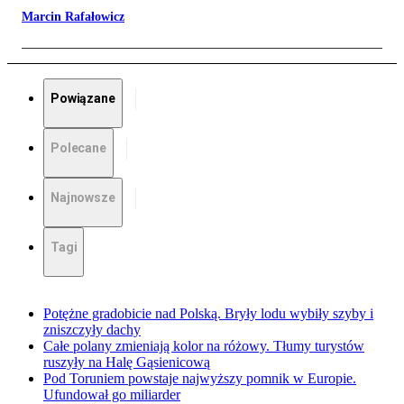
Marcin Rafałowicz
Powiązane
Polecane
Najnowsze
Tagi
Potężne gradobicie nad Polską. Bryły lodu wybiły szyby i
zniszczyły dachy
Całe polany zmieniają kolor na różowy. Tłumy turystów
ruszyły na Halę Gąsienicową
Pod Toruniem powstaje najwyższy pomnik w Europie.
Ufundował go miliarder