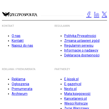
KONTAKT
REGULAMIN
O nas
Polityka Prywatności
Kontakt
Zmiana ustawień zgód
Napisz do nas
Regulamin serwisu
Informacje o nadawcy
Deklaracja dostępności
REKLAMA I PRENUMERATA
PARTNERZY
Reklama
E-kiosk.pl
Ogłoszenia
E-gazety.pl
Prenumerata
Nexto.pl
Archiwum
Mała księgowość
Kancelarierp.pl
Wieści Rolnicze
Życie Warszawy