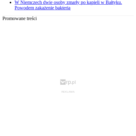
W Niemczech dwie osoby zmarły po kąpieli w Bałtyku.
Powodem zakażenie bakterią
Promowane treści