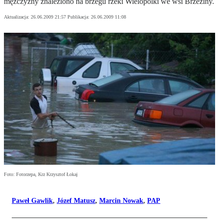
mężczyzny znaleziono na brzegu rzeki Wielopolki we wsi Brzeziny.
Aktualizacja:
26.06.2009 21:57
Publikacja:
26.06.2009 11:08
Foto: Fotorzepa, Krz Krzysztof Łokaj
Paweł Gawlik
,
Józef Matusz
,
Marcin Nowak
,
PAP