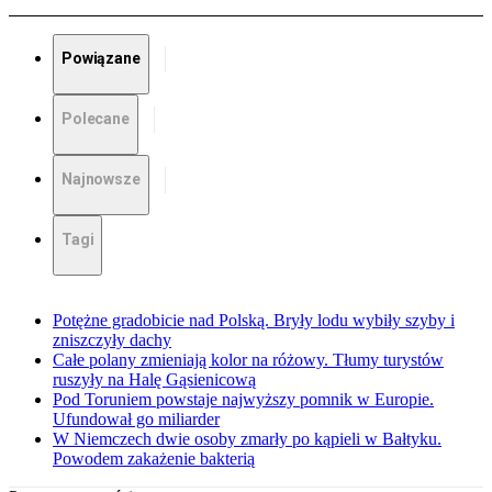
Powiązane
Polecane
Najnowsze
Tagi
Potężne gradobicie nad Polską. Bryły lodu wybiły szyby i
zniszczyły dachy
Całe polany zmieniają kolor na różowy. Tłumy turystów
ruszyły na Halę Gąsienicową
Pod Toruniem powstaje najwyższy pomnik w Europie.
Ufundował go miliarder
W Niemczech dwie osoby zmarły po kąpieli w Bałtyku.
Powodem zakażenie bakterią