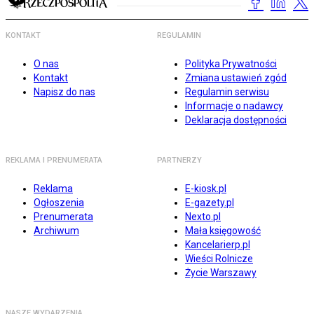
KONTAKT
REGULAMIN
O nas
Polityka Prywatności
Kontakt
Zmiana ustawień zgód
Napisz do nas
Regulamin serwisu
Informacje o nadawcy
Deklaracja dostępności
REKLAMA I PRENUMERATA
PARTNERZY
Reklama
E-kiosk.pl
Ogłoszenia
E-gazety.pl
Prenumerata
Nexto.pl
Archiwum
Mała księgowość
Kancelarierp.pl
Wieści Rolnicze
Życie Warszawy
NASZE WYDARZENIA