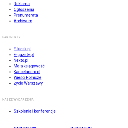
Reklama
Ogłoszenia
Prenumerata
Archiwum
PARTNERZY
E-kiosk.pl
E-gazety.pl
Nexto.pl
Mała księgowość
Kancelarierp.pl
Wieści Rolnicze
Życie Warszawy
NASZE WYDARZENIA
Szkolenia i konferencje