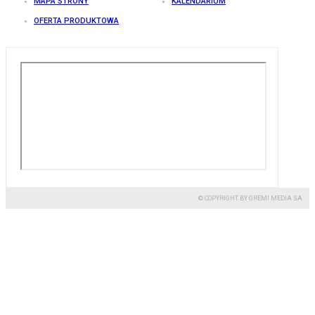
MAPA STRONY
KALENDARIUM
OFERTA PRODUKTOWA
© COPYRIGHT BY GREMI MEDIA SA