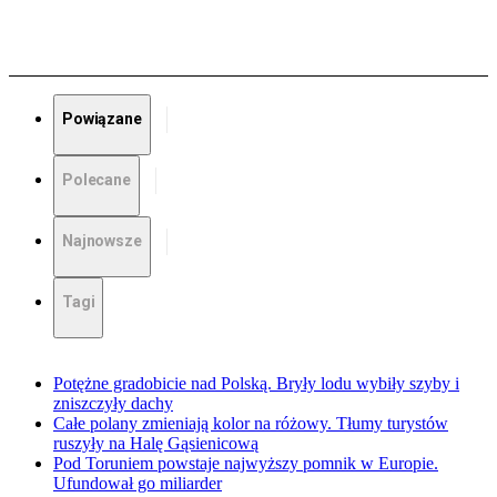
Powiązane
Polecane
Najnowsze
Tagi
Potężne gradobicie nad Polską. Bryły lodu wybiły szyby i
zniszczyły dachy
Całe polany zmieniają kolor na różowy. Tłumy turystów
ruszyły na Halę Gąsienicową
Pod Toruniem powstaje najwyższy pomnik w Europie.
Ufundował go miliarder