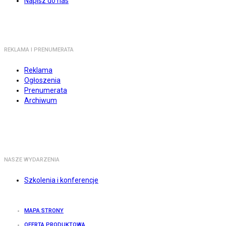
Napisz do nas
REKLAMA I PRENUMERATA
Reklama
Ogłoszenia
Prenumerata
Archiwum
NASZE WYDARZENIA
Szkolenia i konferencje
MAPA STRONY
OFERTA PRODUKTOWA