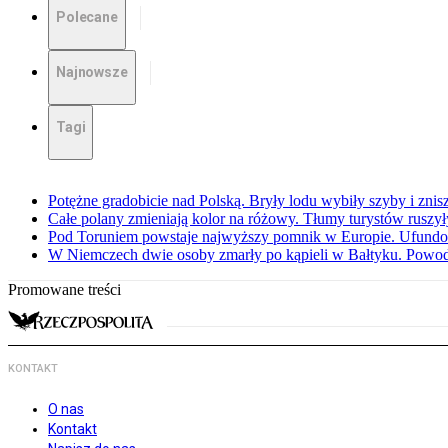
Polecane
Najnowsze
Tagi
Potężne gradobicie nad Polską. Bryły lodu wybiły szyby i znis
Całe polany zmieniają kolor na różowy. Tłumy turystów ruszy
Pod Toruniem powstaje najwyższy pomnik w Europie. Ufundow
W Niemczech dwie osoby zmarły po kąpieli w Bałtyku. Powod
Promowane treści
KONTAKT
O nas
Kontakt