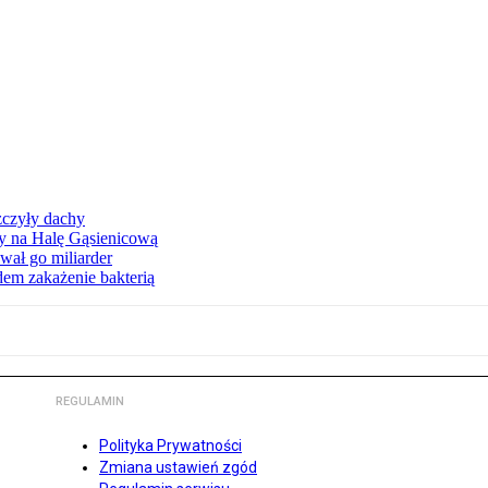
zczyły dachy
ły na Halę Gąsienicową
ał go miliarder
em zakażenie bakterią
REGULAMIN
Polityka Prywatności
Zmiana ustawień zgód