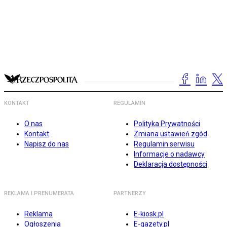
KONTAKT
REGULAMIN
O nas
Polityka Prywatności
Kontakt
Zmiana ustawień zgód
Napisz do nas
Regulamin serwisu
Informacje o nadawcy
Deklaracja dostępności
REKLAMA I PRENUMERATA
PARTNERZY
Reklama
E-kiosk.pl
Ogłoszenia
E-gazety.pl