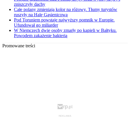
zniszczyły dachy
Całe polany zmieniają kolor na różowy. Tłumy turystów
ruszyły na Halę Gąsienicową
Pod Toruniem powstaje najwyższy pomnik w Europie.
Ufundował go miliarder
W Niemczech dwie osoby zmarły po kąpieli w Bałtyku.
Powodem zakażenie bakterią
Promowane treści