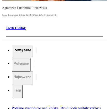
Agnieszka Lubomira Piotrowska
Foto: Fotorzepa, Robert Gardzin?ski Robert Gardzin?ski
Jacek Cieślak
Powiązane
Polecane
Najnowsze
Tagi
Potężne gradobicie nad Polską. Bryły lodu wybiły szyby i