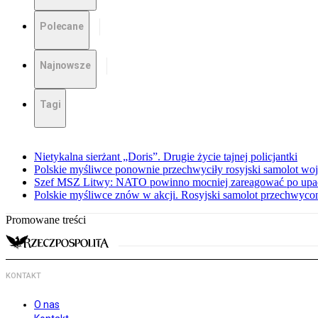
Polecane
Najnowsze
Tagi
Nietykalna sierżant „Doris”. Drugie życie tajnej policjantki
Polskie myśliwce ponownie przechwyciły rosyjski samolot w
Szef MSZ Litwy: NATO powinno mocniej zareagować po upadku
Polskie myśliwce znów w akcji. Rosyjski samolot przechwyco
Promowane treści
KONTAKT
O nas