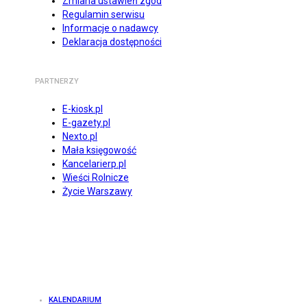
Zmiana ustawień zgód
Regulamin serwisu
Informacje o nadawcy
Deklaracja dostępności
PARTNERZY
E-kiosk.pl
E-gazety.pl
Nexto.pl
Mała księgowość
Kancelarierp.pl
Wieści Rolnicze
Życie Warszawy
KALENDARIUM