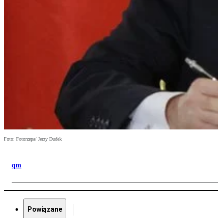
Foto: Fotorzepa/ Jerzy Dudek
qm
Powiązane