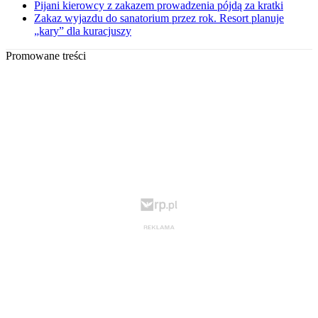
Pijani kierowcy z zakazem prowadzenia pójdą za kratki
Zakaz wyjazdu do sanatorium przez rok. Resort planuje
„kary” dla kuracjuszy
Promowane treści