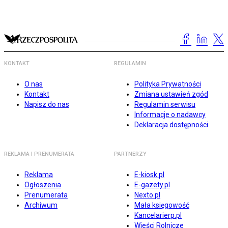
KONTAKT
REGULAMIN
O nas
Polityka Prywatności
Kontakt
Zmiana ustawień zgód
Napisz do nas
Regulamin serwisu
Informacje o nadawcy
Deklaracja dostępności
REKLAMA I PRENUMERATA
PARTNERZY
Reklama
E-kiosk.pl
Ogłoszenia
E-gazety.pl
Prenumerata
Nexto.pl
Archiwum
Mała księgowość
Kancelarierp.pl
Wieści Rolnicze