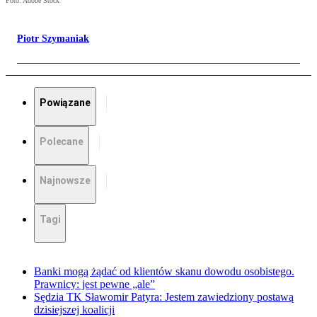
Foto: Adobe Stock
Piotr Szymaniak
Powiązane
Polecane
Najnowsze
Tagi
Banki mogą żądać od klientów skanu dowodu osobistego.
Prawnicy: jest pewne „ale”
Sędzia TK Sławomir Patyra: Jestem zawiedziony postawą
dzisiejszej koalicji