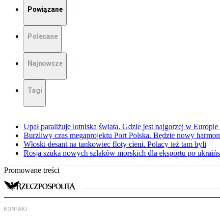
Powiązane
Polecane
Najnowsze
Tagi
Upał paraliżuje lotniska świata. Gdzie jest najgorzej w Europi
Burzliwy czas megaprojektu Port Polska. Będzie nowy harmo
Włoski desant na tankowiec floty cieni. Polacy też tam byli
Rosja szuka nowych szlaków morskich dla eksportu po ukraińs
Promowane treści
KONTAKT