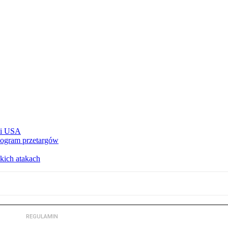
e i USA
nogram przetargów
kich atakach
REGULAMIN