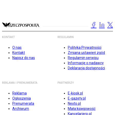
KONTAKT
REGULAMIN
O nas
Polityka Prywatności
Kontakt
Zmiana ustawień zgód
Napisz do nas
Regulamin serwisu
Informacje o nadawcy
Deklaracja dostępności
REKLAMA I PRENUMERATA
PARTNERZY
Reklama
E-kiosk.pl
Ogłoszenia
E-gazety.pl
Prenumerata
Nexto.pl
Archiwum
Mała księgowość
Kancelarierp.pl