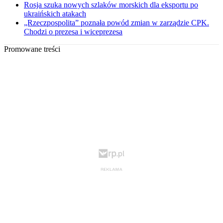
Rosja szuka nowych szlaków morskich dla eksportu po
ukraińskich atakach
„Rzeczpospolita” poznała powód zmian w zarządzie CPK.
Chodzi o prezesa i wiceprezesa
Promowane treści