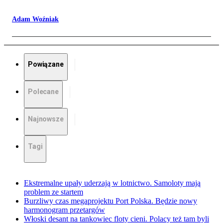
Adam Woźniak
Powiązane
Polecane
Najnowsze
Tagi
Ekstremalne upały uderzają w lotnictwo. Samoloty mają
problem ze startem
Burzliwy czas megaprojektu Port Polska. Będzie nowy
harmonogram przetargów
Włoski desant na tankowiec floty cieni. Polacy też tam byli