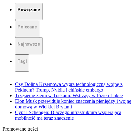
Powiązane
Polecane
Najnowsze
Tagi
Czy Dolina Krzemowa wygra technologiczną wojnę z
Pekinem? Trump, Nvidia i chińskie embargo
Trzęsienie ziemi w Toskanii. Wstrząsy w Pizie i Lukce
Elon Musk przewiduje koniec znaczenia pieniędzy i wojnę
domową w Wielkiej Brytanii
Cypr i Schengen: Dlaczego infrastruktura wspierająca
mobilność ma teraz znaczenie
Promowane treści