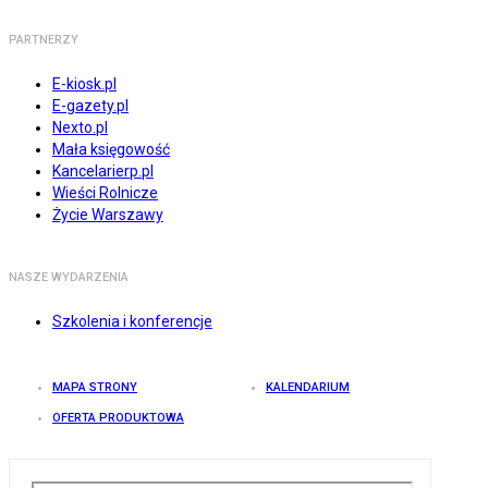
PARTNERZY
E-kiosk.pl
E-gazety.pl
Nexto.pl
Mała księgowość
Kancelarierp.pl
Wieści Rolnicze
Życie Warszawy
NASZE WYDARZENIA
Szkolenia i konferencje
MAPA STRONY
KALENDARIUM
OFERTA PRODUKTOWA