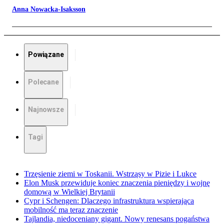
Anna Nowacka-Isaksson
Powiązane
Polecane
Najnowsze
Tagi
Trzęsienie ziemi w Toskanii. Wstrząsy w Pizie i Lukce
Elon Musk przewiduje koniec znaczenia pieniędzy i wojnę
domową w Wielkiej Brytanii
Cypr i Schengen: Dlaczego infrastruktura wspierająca
mobilność ma teraz znaczenie
Tajlandia, niedoceniany gigant. Nowy renesans pogaństwa