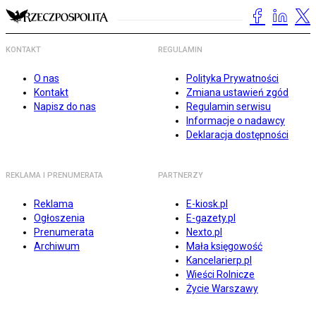
KONTAKT
REGULAMIN
O nas
Polityka Prywatności
Kontakt
Zmiana ustawień zgód
Napisz do nas
Regulamin serwisu
Informacje o nadawcy
Deklaracja dostępności
REKLAMA I PRENUMERATA
PARTNERZY
Reklama
E-kiosk.pl
Ogłoszenia
E-gazety.pl
Prenumerata
Nexto.pl
Archiwum
Mała księgowość
Kancelarierp.pl
Wieści Rolnicze
Życie Warszawy