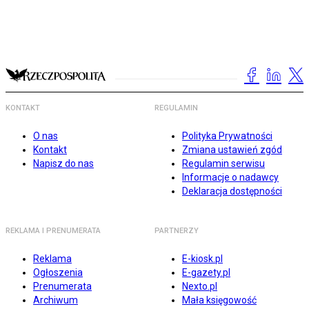
KONTAKT
REGULAMIN
O nas
Polityka Prywatności
Kontakt
Zmiana ustawień zgód
Napisz do nas
Regulamin serwisu
Informacje o nadawcy
Deklaracja dostępności
REKLAMA I PRENUMERATA
PARTNERZY
Reklama
E-kiosk.pl
Ogłoszenia
E-gazety.pl
Prenumerata
Nexto.pl
Archiwum
Mała księgowość