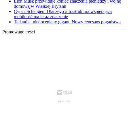
Elon Musk przewiduje koniec znaczenia pieniędzy i wojnę
domową w Wielkiej Brytanii
Cypr i Schengen: Dlaczego infrastruktura wspierająca
mobilność ma teraz znaczenie
Tajlandia, niedoceniany gigant. Nowy renesans pogaństwa
Promowane treści