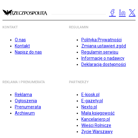
KONTAKT
REGULAMIN
O nas
Polityka Prywatności
Kontakt
Zmiana ustawień zgód
Napisz do nas
Regulamin serwisu
Informacje o nadawcy
Deklaracja dostępności
REKLAMA I PRENUMERATA
PARTNERZY
Reklama
E-kiosk.pl
Ogłoszenia
E-gazety.pl
Prenumerata
Nexto.pl
Archiwum
Mała księgowość
Kancelarierp.pl
Wieści Rolnicze
Życie Warszawy