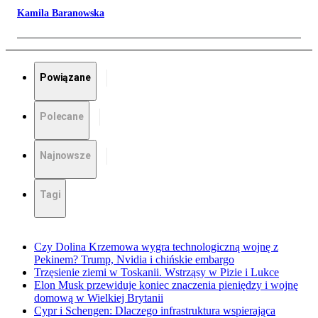
Kamila Baranowska
Powiązane
Polecane
Najnowsze
Tagi
Czy Dolina Krzemowa wygra technologiczną wojnę z
Pekinem? Trump, Nvidia i chińskie embargo
Trzęsienie ziemi w Toskanii. Wstrząsy w Pizie i Lukce
Elon Musk przewiduje koniec znaczenia pieniędzy i wojnę
domową w Wielkiej Brytanii
Cypr i Schengen: Dlaczego infrastruktura wspierająca