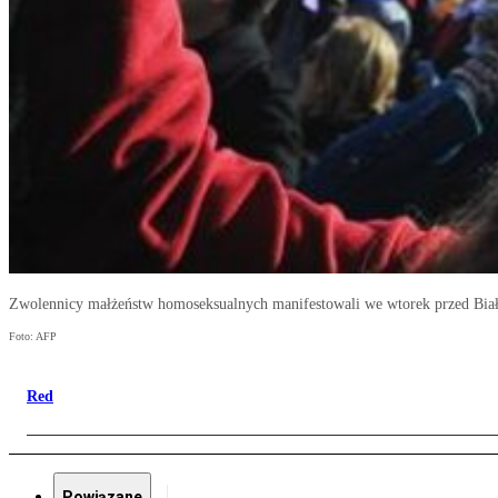
Zwolennicy małżeństw homoseksualnych manifestowali we wtorek przed Bi
Foto: AFP
Red
Powiązane