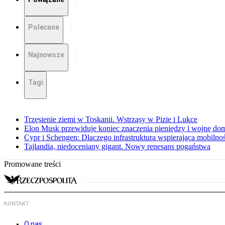
Polecane
Najnowsze
Tagi
Trzęsienie ziemi w Toskanii. Wstrząsy w Pizie i Lukce
Elon Musk przewiduje koniec znaczenia pieniędzy i wojnę do
Cypr i Schengen: Dlaczego infrastruktura wspierająca mobilno
Tajlandia, niedoceniany gigant. Nowy renesans pogaństwa
Promowane treści
KONTAKT
O nas