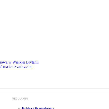
mową w Wielkiej Brytanii
ść ma teraz znaczenie
REGULAMIN
Polityka Prywatności