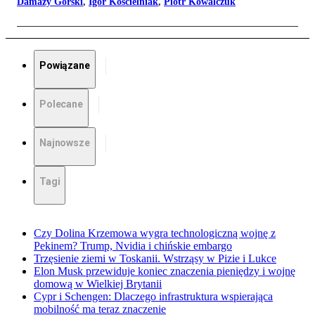
Damazy Górski
,
Igor Kościelniak
,
Piotr Kowalczuk
Powiązane
Polecane
Najnowsze
Tagi
Czy Dolina Krzemowa wygra technologiczną wojnę z
Pekinem? Trump, Nvidia i chińskie embargo
Trzęsienie ziemi w Toskanii. Wstrząsy w Pizie i Lukce
Elon Musk przewiduje koniec znaczenia pieniędzy i wojnę
domową w Wielkiej Brytanii
Cypr i Schengen: Dlaczego infrastruktura wspierająca
mobilność ma teraz znaczenie