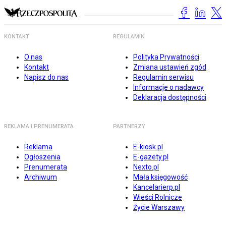
KONTAKT
REGULAMIN
O nas
Polityka Prywatności
Kontakt
Zmiana ustawień zgód
Napisz do nas
Regulamin serwisu
Informacje o nadawcy
Deklaracja dostępności
REKLAMA I PRENUMERATA
PARTNERZY
Reklama
E-kiosk.pl
Ogłoszenia
E-gazety.pl
Prenumerata
Nexto.pl
Archiwum
Mała księgowość
Kancelarierp.pl
Wieści Rolnicze
Życie Warszawy