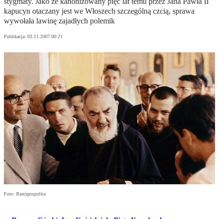
stygmaty. Jako że kanonizowany pięć lat temu przez Jana Pawła II
kapucyn otaczany jest we Włoszech szczególną czcią, sprawa
wywołała lawinę zajadłych polemik
Publikacja:
03.11.2007 00:21
Foto: Rzeczpospolita