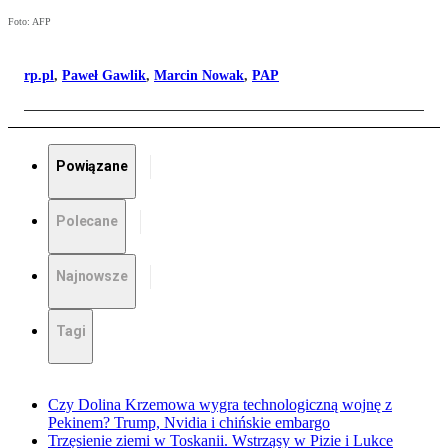
Foto: AFP
rp.pl
,
Paweł Gawlik
,
Marcin Nowak
,
PAP
Powiązane
Polecane
Najnowsze
Tagi
Czy Dolina Krzemowa wygra technologiczną wojnę z
Pekinem? Trump, Nvidia i chińskie embargo
Trzęsienie ziemi w Toskanii. Wstrząsy w Pizie i Lukce