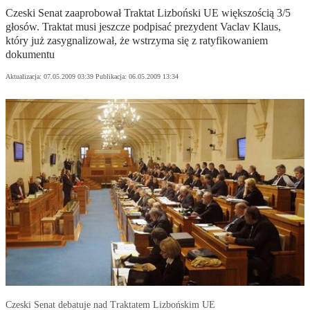
Czeski Senat zaaprobował Traktat Lizboński UE większością 3/5
głosów. Traktat musi jeszcze podpisać prezydent Vaclav Klaus,
który już zasygnalizował, że wstrzyma się z ratyfikowaniem
dokumentu
Aktualizacja:
07.05.2009 03:39
Publikacja:
06.05.2009 13:34
Czeski Senat debatuje nad Traktatem Lizbońskim UE