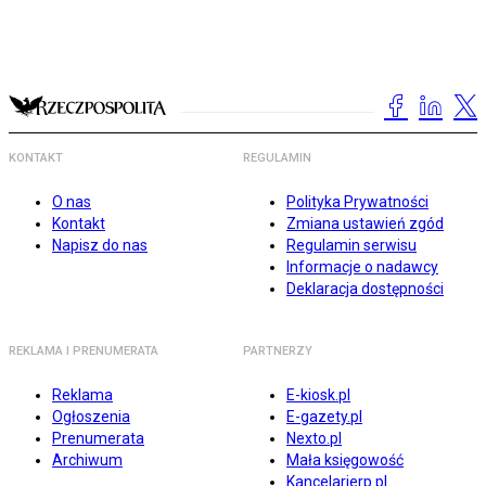
KONTAKT
REGULAMIN
O nas
Polityka Prywatności
Kontakt
Zmiana ustawień zgód
Napisz do nas
Regulamin serwisu
Informacje o nadawcy
Deklaracja dostępności
REKLAMA I PRENUMERATA
PARTNERZY
Reklama
E-kiosk.pl
Ogłoszenia
E-gazety.pl
Prenumerata
Nexto.pl
Archiwum
Mała księgowość
Kancelarierp.pl