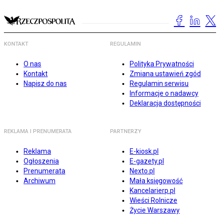
KONTAKT
REGULAMIN
O nas
Polityka Prywatności
Kontakt
Zmiana ustawień zgód
Napisz do nas
Regulamin serwisu
Informacje o nadawcy
Deklaracja dostępności
REKLAMA I PRENUMERATA
PARTNERZY
Reklama
E-kiosk.pl
Ogłoszenia
E-gazety.pl
Prenumerata
Nexto.pl
Archiwum
Mała księgowość
Kancelarierp.pl
Wieści Rolnicze
Życie Warszawy