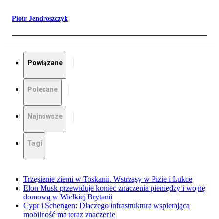
Piotr Jendroszczyk
Powiązane
Polecane
Najnowsze
Tagi
Trzęsienie ziemi w Toskanii. Wstrząsy w Pizie i Lukce
Elon Musk przewiduje koniec znaczenia pieniędzy i wojnę
domową w Wielkiej Brytanii
Cypr i Schengen: Dlaczego infrastruktura wspierająca
mobilność ma teraz znaczenie