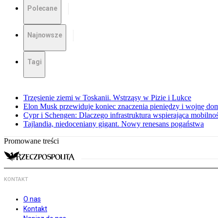
Polecane
Najnowsze
Tagi
Trzęsienie ziemi w Toskanii. Wstrząsy w Pizie i Lukce
Elon Musk przewiduje koniec znaczenia pieniędzy i wojnę do
Cypr i Schengen: Dlaczego infrastruktura wspierająca mobilno
Tajlandia, niedoceniany gigant. Nowy renesans pogaństwa
Promowane treści
KONTAKT
O nas
Kontakt