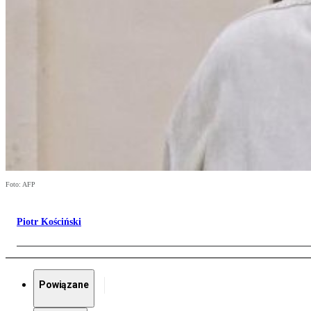
Foto: AFP
Piotr Kościński
Powiązane