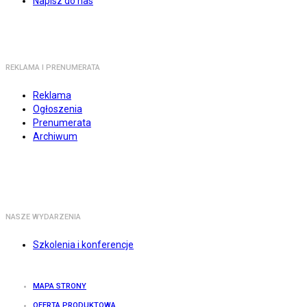
Napisz do nas
REKLAMA I PRENUMERATA
Reklama
Ogłoszenia
Prenumerata
Archiwum
NASZE WYDARZENIA
Szkolenia i konferencje
MAPA STRONY
OFERTA PRODUKTOWA