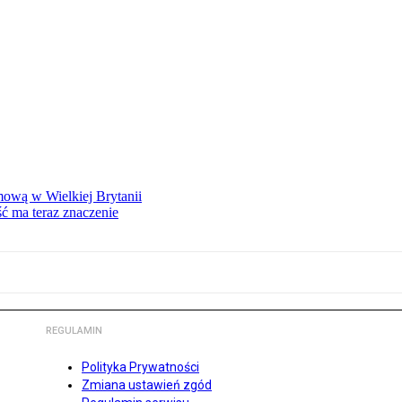
mową w Wielkiej Brytanii
ść ma teraz znaczenie
REGULAMIN
Polityka Prywatności
Zmiana ustawień zgód