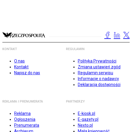
KONTAKT
REGULAMIN
O nas
Polityka Prywatności
Kontakt
Zmiana ustawień zgód
Napisz do nas
Regulamin serwisu
Informacje o nadawcy
Deklaracja dostępności
REKLAMA I PRENUMERATA
PARTNERZY
Reklama
E-kiosk.pl
Ogłoszenia
E-gazety.pl
Prenumerata
Nexto.pl
Archiwum
Mała księgowość