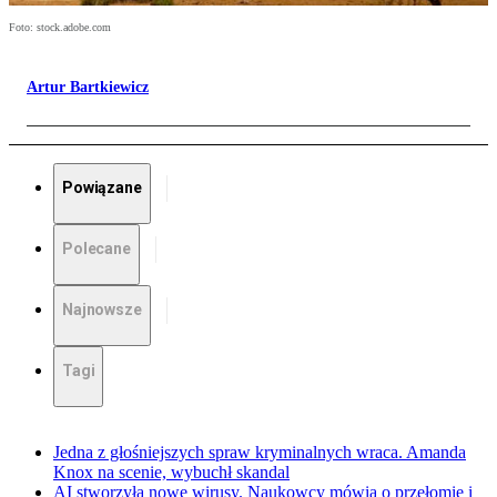
Foto: stock.adobe.com
Artur Bartkiewicz
Powiązane
Polecane
Najnowsze
Tagi
Jedna z głośniejszych spraw kryminalnych wraca. Amanda
Knox na scenie, wybuchł skandal
AI stworzyła nowe wirusy. Naukowcy mówią o przełomie i