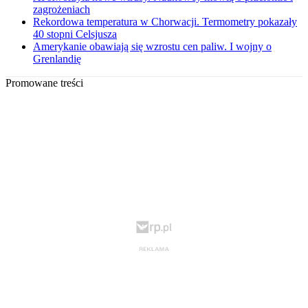
zagrożeniach
Rekordowa temperatura w Chorwacji. Termometry pokazały
40 stopni Celsjusza
Amerykanie obawiają się wzrostu cen paliw. I wojny o
Grenlandię
Promowane treści