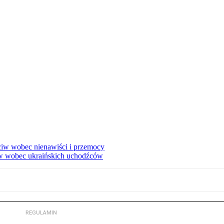
eciw wobec nienawiści i przemocy
w wobec ukraińskich uchodźców
REGULAMIN