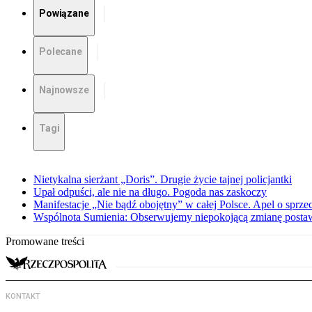
Powiązane
Polecane
Najnowsze
Tagi
Nietykalna sierżant „Doris”. Drugie życie tajnej policjantki
Upał odpuści, ale nie na długo. Pogoda nas zaskoczy
Manifestacje „Nie bądź obojętny” w całej Polsce. Apel o sprz
Wspólnota Sumienia: Obserwujemy niepokojącą zmianę posta
Promowane treści
KONTAKT