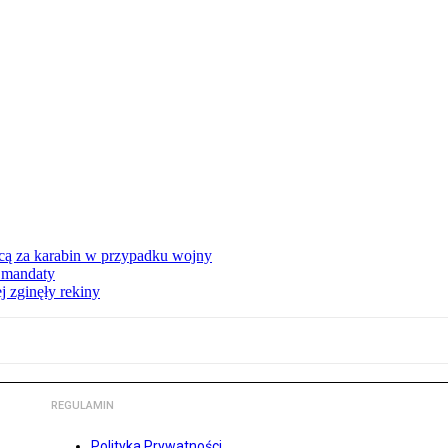
ycą za karabin w przypadku wojny
ą mandaty
 zginęły rekiny
REGULAMIN
Polityka Prywatności