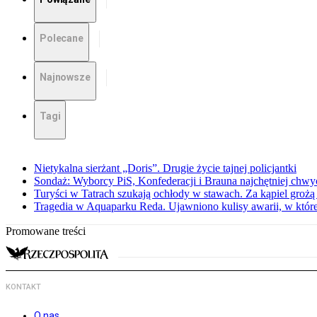
Polecane
Najnowsze
Tagi
Nietykalna sierżant „Doris”. Drugie życie tajnej policjantki
Sondaż: Wyborcy PiS, Konfederacji i Brauna najchętniej chw
Turyści w Tatrach szukają ochłody w stawach. Za kąpiel groż
Tragedia w Aquaparku Reda. Ujawniono kulisy awarii, w której
Promowane treści
KONTAKT
O nas