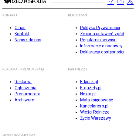
KONTAKT
REGULAMIN
O nas
Polityka Prywatności
Kontakt
Zmiana ustawień zgód
Napisz do nas
Regulamin serwisu
Informacje o nadawcy
Deklaracja dostępności
REKLAMA I PRENUMERATA
PARTNERZY
Reklama
E-kiosk.pl
Ogłoszenia
E-gazety.pl
Prenumerata
Nexto.pl
Archiwum
Mała księgowość
Kancelarierp.pl
Wieści Rolnicze
Życie Warszawy
NASZE WYDARZENIA