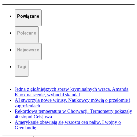
Powiązane
Polecane
Najnowsze
Tagi
Jedna z głośniejszych spraw kryminalnych wraca. Amanda
Knox na scenie, wybuchł skandal
AI stworzyła nowe wirusy. Naukowcy mówią o przełomie i
zagrożeniach
Rekordowa temperatura w Chorwacji. Termometry pokazały
40 stopni Celsjusza
Amerykanie obawiają się wzrostu cen paliw. I wojny o
Grenlandię