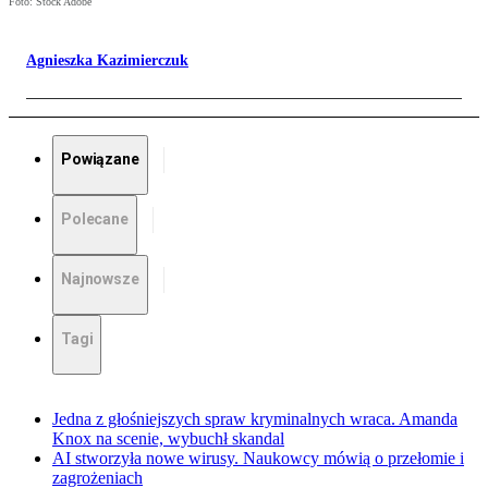
Foto: Stock Adobe
Agnieszka Kazimierczuk
Powiązane
Polecane
Najnowsze
Tagi
Jedna z głośniejszych spraw kryminalnych wraca. Amanda
Knox na scenie, wybuchł skandal
AI stworzyła nowe wirusy. Naukowcy mówią o przełomie i
zagrożeniach