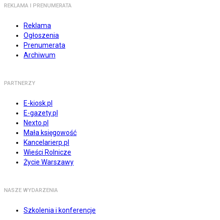
REKLAMA I PRENUMERATA
Reklama
Ogłoszenia
Prenumerata
Archiwum
PARTNERZY
E-kiosk.pl
E-gazety.pl
Nexto.pl
Mała księgowość
Kancelarierp.pl
Wieści Rolnicze
Życie Warszawy
NASZE WYDARZENIA
Szkolenia i konferencje