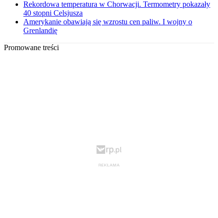
Rekordowa temperatura w Chorwacji. Termometry pokazały
40 stopni Celsjusza
Amerykanie obawiają się wzrostu cen paliw. I wojny o
Grenlandię
Promowane treści