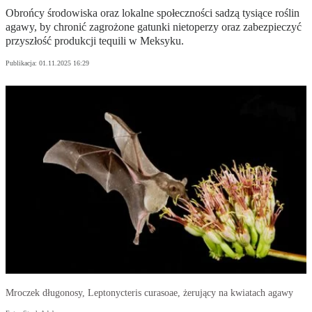
Obrońcy środowiska oraz lokalne społeczności sadzą tysiące roślin
agawy, by chronić zagrożone gatunki nietoperzy oraz zabezpieczyć
przyszłość produkcji tequili w Meksyku.
Publikacja:
01.11.2025 16:29
Mroczek długonosy, Leptonycteris curasoae, żerujący na kwiatach agawy