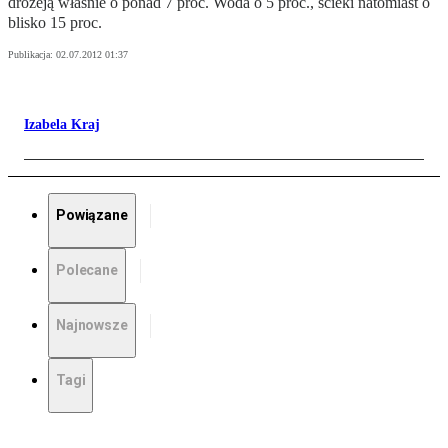
drożeją właśnie o ponad 7 proc. Woda o 5 proc., ścieki natomiast o
blisko 15 proc.
Publikacja:
02.07.2012 01:37
Izabela Kraj
Powiązane
Polecane
Najnowsze
Tagi