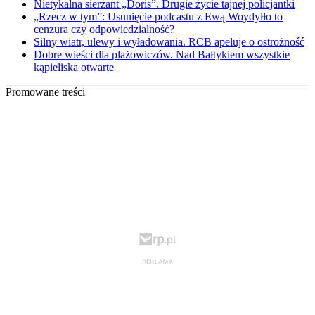
Nietykalna sierżant „Doris”. Drugie życie tajnej policjantki
„Rzecz w tym”: Usunięcie podcastu z Ewą Woydyłło to
cenzura czy odpowiedzialność?
Silny wiatr, ulewy i wyładowania. RCB apeluje o ostrożność
Dobre wieści dla plażowiczów. Nad Bałtykiem wszystkie
kąpieliska otwarte
Promowane treści