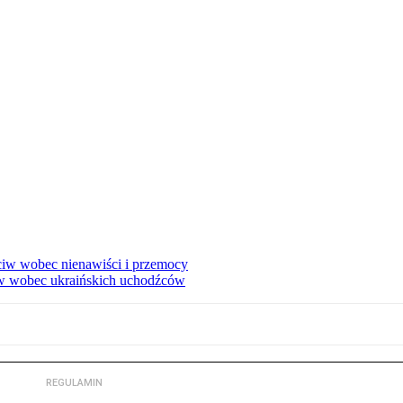
eciw wobec nienawiści i przemocy
w wobec ukraińskich uchodźców
REGULAMIN