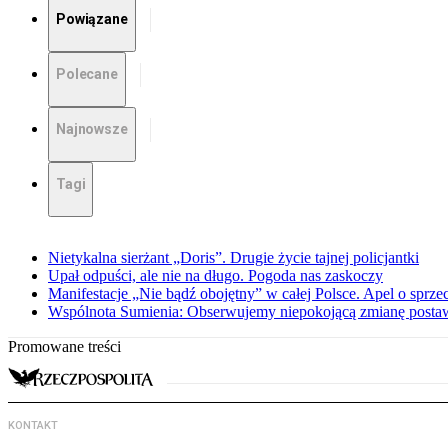
Powiązane
Polecane
Najnowsze
Tagi
Nietykalna sierżant „Doris”. Drugie życie tajnej policjantki
Upał odpuści, ale nie na długo. Pogoda nas zaskoczy
Manifestacje „Nie bądź obojętny” w całej Polsce. Apel o sprz
Wspólnota Sumienia: Obserwujemy niepokojącą zmianę posta
Promowane treści
KONTAKT