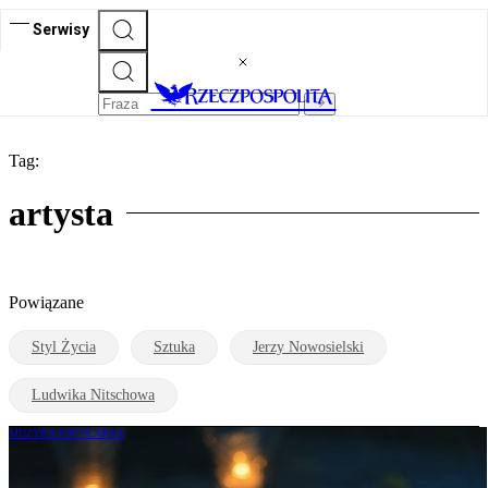
Serwisy
Tag:
artysta
Powiązane
Styl Życia
Sztuka
Jerzy Nowosielski
Ludwika Nitschowa
MUZYKA POPULARNA
Nie żyje Ryszard Pisarski. Piosenkarz