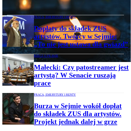
miał 87 lat
PRACA, EMERYTURY I RENTY
Dopłaty do składek ZUS
artystów. Twórcy w Sejmie:
„To nie jest ustawa dla gwiazd”
RZECZ O PRAWIE
Małecki: Czy patostreamer jest
artystą? W Senacie ruszają
prace
PRACA, EMERYTURY I RENTY
Burza w Sejmie wokół dopłat
do składek ZUS dla artystów.
Projekt jednak dalej w grze