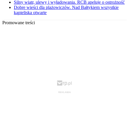
Silny wiatr, ulewy i wyładowania. RCB apeluje o ostrożność
Dobre wieści dla plażowiczów. Nad Bałtykiem wszystkie
kąpieliska otwarte
Promowane treści