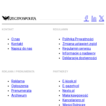
KONTAKT
REGULAMIN
O nas
Polityka Prywatności
Kontakt
Zmiana ustawień zgód
Napisz do nas
Regulamin serwisu
Informacje o nadawcy
Deklaracja dostępności
REKLAMA I PRENUMERATA
PARTNERZY
Reklama
E-kiosk.pl
Ogłoszenia
E-gazety.pl
Prenumerata
Nexto.pl
Archiwum
Mała księgowość
Kancelarierp.pl
Wieści Rolnicze