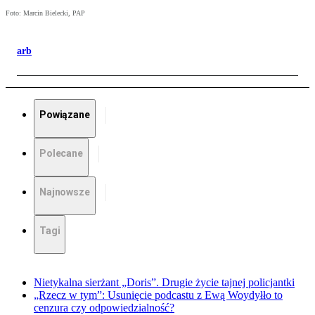
Foto: Marcin Bielecki, PAP
arb
Powiązane
Polecane
Najnowsze
Tagi
Nietykalna sierżant „Doris”. Drugie życie tajnej policjantki
„Rzecz w tym”: Usunięcie podcastu z Ewą Woydyłło to
cenzura czy odpowiedzialność?