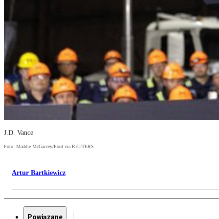
J.D. Vance
Foto: Maddie McGarvey/Pool via REUTERS
Artur Bartkiewicz
Powiązane