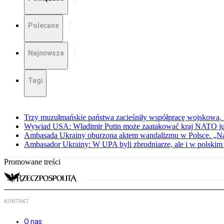
Polecane
Najnowsze
Tagi
Trzy muzułmańskie państwa zacieśniły współpracę wojskową.
Wywiad USA: Władimir Putin może zaatakować kraj NATO już 
Ambasada Ukrainy oburzona aktem wandalizmu w Polsce. „Na
Ambasador Ukrainy: W UPA byli zbrodniarze, ale i w polskim 
Promowane treści
KONTAKT
O nas