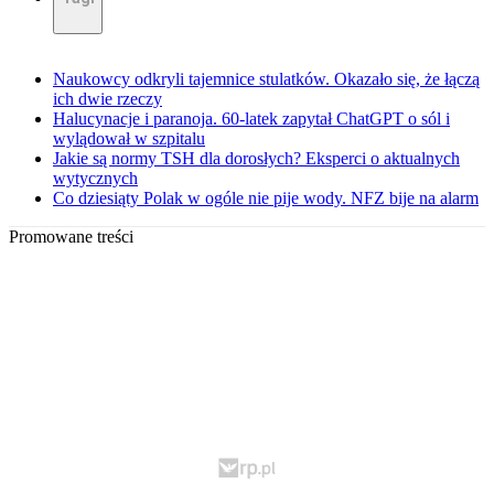
Naukowcy odkryli tajemnice stulatków. Okazało się, że łączą
ich dwie rzeczy
Halucynacje i paranoja. 60-latek zapytał ChatGPT o sól i
wylądował w szpitalu
Jakie są normy TSH dla dorosłych? Eksperci o aktualnych
wytycznych
Co dziesiąty Polak w ogóle nie pije wody. NFZ bije na alarm
Promowane treści