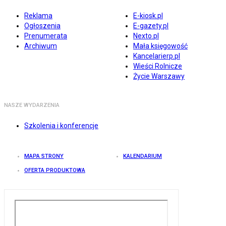
Reklama
E-kiosk.pl
Ogłoszenia
E-gazety.pl
Prenumerata
Nexto.pl
Archiwum
Mała księgowość
Kancelarierp.pl
Wieści Rolnicze
Życie Warszawy
NASZE WYDARZENIA
Szkolenia i konferencje
MAPA STRONY
KALENDARIUM
OFERTA PRODUKTOWA