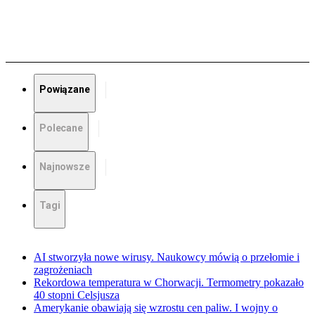
Powiązane
Polecane
Najnowsze
Tagi
AI stworzyła nowe wirusy. Naukowcy mówią o przełomie i
zagrożeniach
Rekordowa temperatura w Chorwacji. Termometry pokazało
40 stopni Celsjusza
Amerykanie obawiają się wzrostu cen paliw. I wojny o