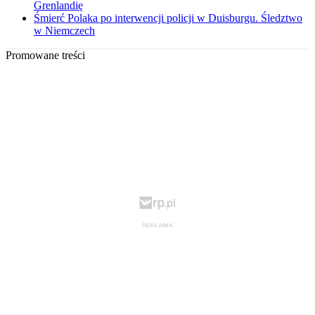
Grenlandię
Śmierć Polaka po interwencji policji w Duisburgu. Śledztwo
w Niemczech
Promowane treści