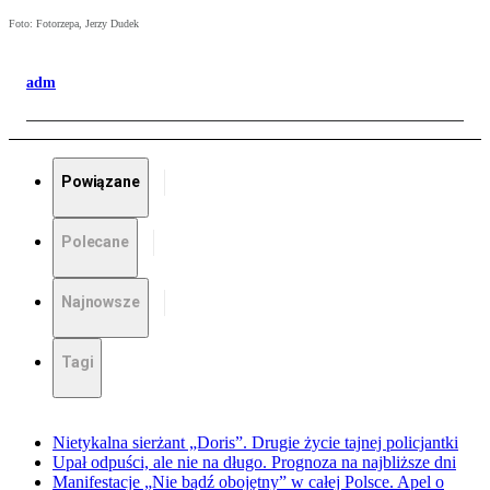
Foto: Fotorzepa, Jerzy Dudek
adm
Powiązane
Polecane
Najnowsze
Tagi
Nietykalna sierżant „Doris”. Drugie życie tajnej policjantki
Upał odpuści, ale nie na długo. Prognoza na najbliższe dni
Manifestacje „Nie bądź obojętny” w całej Polsce. Apel o