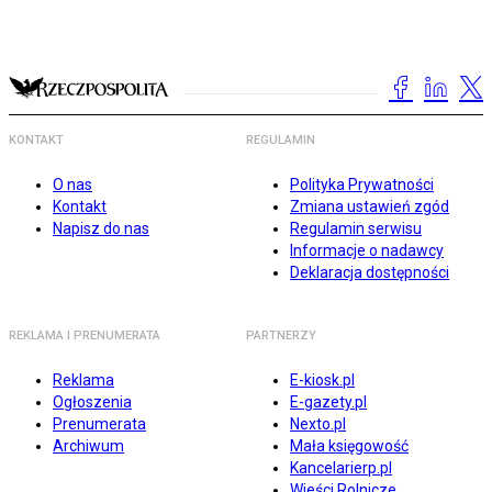
KONTAKT
REGULAMIN
O nas
Polityka Prywatności
Kontakt
Zmiana ustawień zgód
Napisz do nas
Regulamin serwisu
Informacje o nadawcy
Deklaracja dostępności
REKLAMA I PRENUMERATA
PARTNERZY
Reklama
E-kiosk.pl
Ogłoszenia
E-gazety.pl
Prenumerata
Nexto.pl
Archiwum
Mała księgowość
Kancelarierp.pl
Wieści Rolnicze