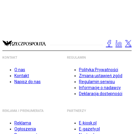
KONTAKT
REGULAMIN
O nas
Polityka Prywatności
Kontakt
Zmiana ustawień zgód
Napisz do nas
Regulamin serwisu
Informacje o nadawcy
Deklaracja dostępności
REKLAMA I PRENUMERATA
PARTNERZY
Reklama
E-kiosk.pl
Ogłoszenia
E-gazety.pl