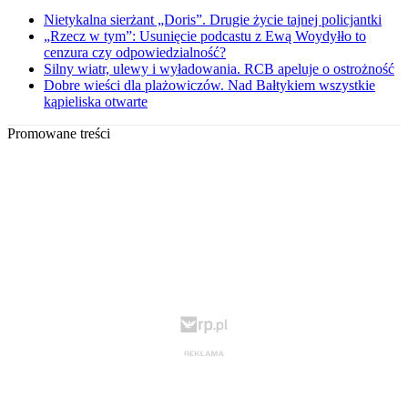
Nietykalna sierżant „Doris”. Drugie życie tajnej policjantki
„Rzecz w tym”: Usunięcie podcastu z Ewą Woydyłło to
cenzura czy odpowiedzialność?
Silny wiatr, ulewy i wyładowania. RCB apeluje o ostrożność
Dobre wieści dla plażowiczów. Nad Bałtykiem wszystkie
kąpieliska otwarte
Promowane treści