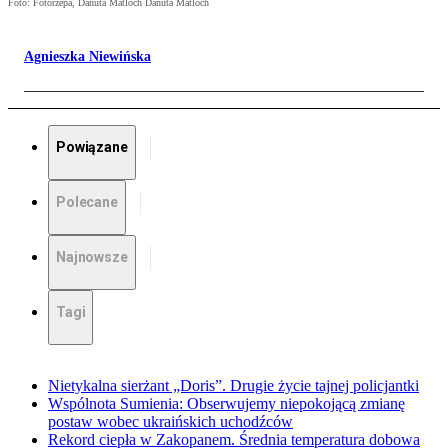
Foto: Fotorzepa, Danuta Matloch Danuta Matloch
Agnieszka Niewińska
Powiązane
Polecane
Najnowsze
Tagi
Nietykalna sierżant „Doris”. Drugie życie tajnej policjantki
Wspólnota Sumienia: Obserwujemy niepokojącą zmianę
postaw wobec ukraińskich uchodźców
Rekord ciepła w Zakopanem. Średnia temperatura dobowa