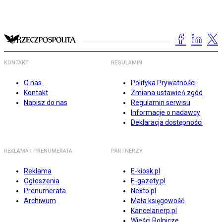
KONTAKT
REGULAMIN
O nas
Polityka Prywatności
Kontakt
Zmiana ustawień zgód
Napisz do nas
Regulamin serwisu
Informacje o nadawcy
Deklaracja dostępności
REKLAMA I PRENUMERATA
PARTNERZY
Reklama
E-kiosk.pl
Ogłoszenia
E-gazety.pl
Prenumerata
Nexto.pl
Archiwum
Mała księgowość
Kancelarierp.pl
Wieści Rolnicze