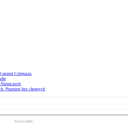
stopni Celsjusza
ndię
w Niemczech
h. Przetarg bez chętnych
REGULAMIN