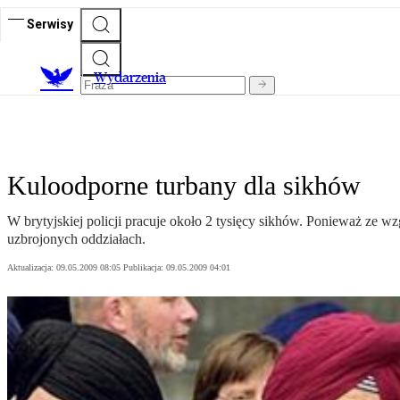
Serwisy
Wydarzenia
Kuloodporne turbany dla sikhów
W brytyjskiej policji pracuje około 2 tysięcy sikhów. Ponieważ ze 
uzbrojonych oddziałach.
Aktualizacja:
09.05.2009 08:05
Publikacja:
09.05.2009 04:01