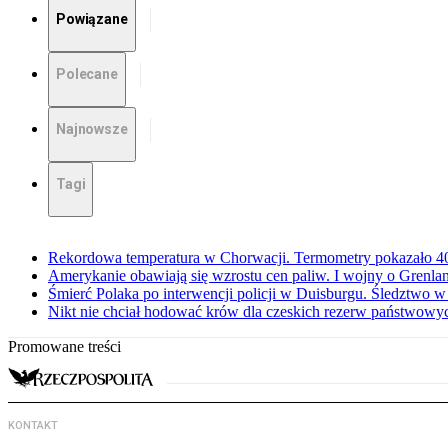
Powiązane
Polecane
Najnowsze
Tagi
Rekordowa temperatura w Chorwacji. Termometry pokazało 40 
Amerykanie obawiają się wzrostu cen paliw. I wojny o Grenla
Śmierć Polaka po interwencji policji w Duisburgu. Śledztwo 
Nikt nie chciał hodować krów dla czeskich rezerw państwowyc
Promowane treści
KONTAKT