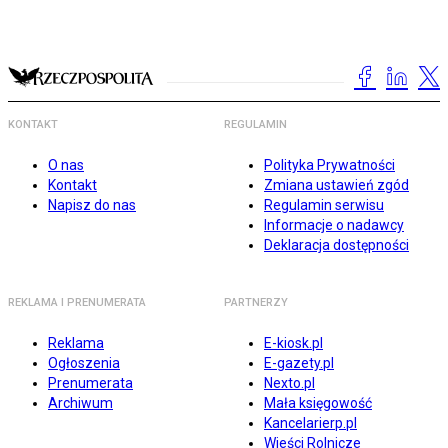
KONTAKT
REGULAMIN
O nas
Polityka Prywatności
Kontakt
Zmiana ustawień zgód
Napisz do nas
Regulamin serwisu
Informacje o nadawcy
Deklaracja dostępności
REKLAMA I PRENUMERATA
PARTNERZY
Reklama
E-kiosk.pl
Ogłoszenia
E-gazety.pl
Prenumerata
Nexto.pl
Archiwum
Mała księgowość
Kancelarierp.pl
Wieści Rolnicze