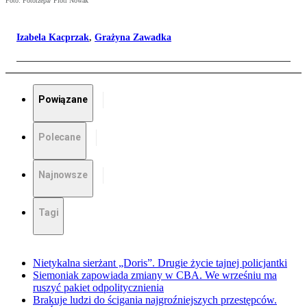
Foto: Fotorzepa/ Piotr Nowak
Izabela Kacprzak
,
Grażyna Zawadka
Powiązane
Polecane
Najnowsze
Tagi
Nietykalna sierżant „Doris”. Drugie życie tajnej policjantki
Siemoniak zapowiada zmiany w CBA. We wrześniu ma
ruszyć pakiet odpolitycznienia
Brakuje ludzi do ścigania najgroźniejszych przestępców.