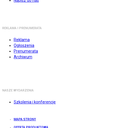
Napisz do nas
REKLAMA I PRENUMERATA
Reklama
Ogłoszenia
Prenumerata
Archiwum
NASZE WYDARZENIA
Szkolenia i konferencje
MAPA STRONY
OFERTA PRODUKTOWA