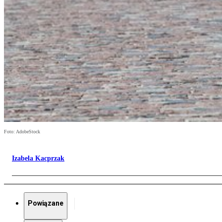
Foto: AdobeStock
Izabela Kacprzak
Powiązane