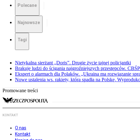
Polecane
Najnowsze
Tagi
Nietykalna sierżant „Doris”. Drugie życie tajnej policjantki
Brakuje ludzi do ścigania najgroźniejszych przestępców. CBŚP
Ekspert o alarmach dla Polaków. „Ukraina ma rozwiązanie sp
Nowe ustalenia ws. rakiety, która spadła na Polskę. Wyproduk
Promowane treści
KONTAKT
O nas
Kontakt