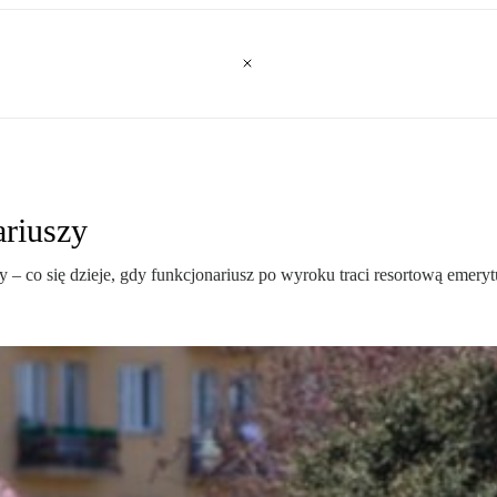
ariuszy
żby – co się dzieje, gdy funkcjonariusz po wyroku traci resortową emer