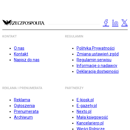
KONTAKT
REGULAMIN
O nas
Polityka Prywatności
Kontakt
Zmiana ustawień zgód
Napisz do nas
Regulamin serwisu
Informacje o nadawcy
Deklaracja dostępności
REKLAMA I PRENUMERATA
PARTNERZY
Reklama
E-kiosk.pl
Ogłoszenia
E-gazety.pl
Prenumerata
Nexto.pl
Archiwum
Mała księgowość
Kancelarierp.pl
Wieści Rolnicze