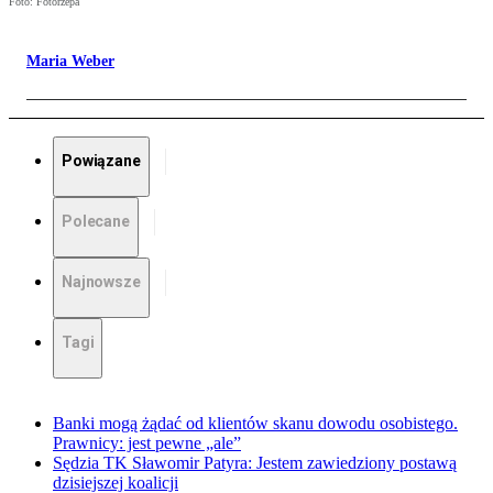
Foto: Fotorzepa
Maria Weber
Powiązane
Polecane
Najnowsze
Tagi
Banki mogą żądać od klientów skanu dowodu osobistego.
Prawnicy: jest pewne „ale”
Sędzia TK Sławomir Patyra: Jestem zawiedziony postawą
dzisiejszej koalicji