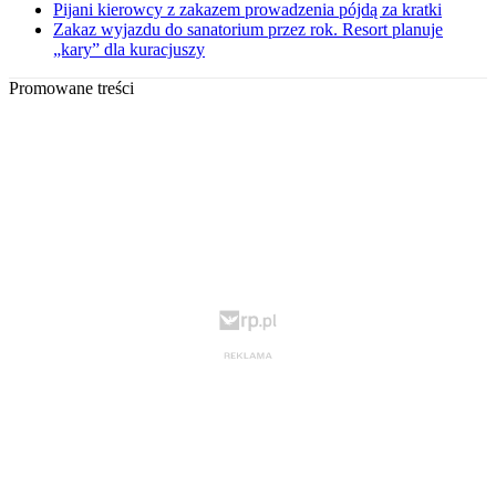
Pijani kierowcy z zakazem prowadzenia pójdą za kratki
Zakaz wyjazdu do sanatorium przez rok. Resort planuje
„kary” dla kuracjuszy
Promowane treści