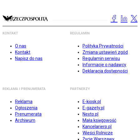
KONTAKT
REGULAMIN
O nas
Polityka Prywatności
Kontakt
Zmiana ustawień zgód
Napisz do nas
Regulamin serwisu
Informacje o nadawcy
Deklaracja dostępności
REKLAMA I PRENUMERATA
PARTNERZY
Reklama
E-kiosk.pl
Ogłoszenia
E-gazety.pl
Prenumerata
Nexto.pl
Archiwum
Mała księgowość
Kancelarierp.pl
Wieści Rolnicze
Życie Warszawy