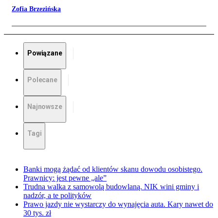
Zofia Brzezińska
Powiązane
Polecane
Najnowsze
Tagi
Banki mogą żądać od klientów skanu dowodu osobistego.
Prawnicy: jest pewne „ale”
Trudna walka z samowolą budowlaną. NIK wini gminy i
nadzór, a te polityków
Prawo jazdy nie wystarczy do wynajęcia auta. Kary nawet do
30 tys. zł