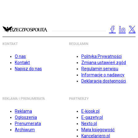
KONTAKT
REGULAMIN
O nas
Polityka Prywatności
Kontakt
Zmiana ustawień zgód
Napisz do nas
Regulamin serwisu
Informacje o nadawcy
Deklaracja dostępności
REKLAMA I PRENUMERATA
PARTNERZY
Reklama
E-kiosk.pl
Ogłoszenia
E-gazety.pl
Prenumerata
Nexto.pl
Archiwum
Mała księgowość
Kancelarierp.pl