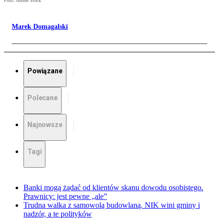
Foto: Adobe Stock
Marek Domagalski
Powiązane
Polecane
Najnowsze
Tagi
Banki mogą żądać od klientów skanu dowodu osobistego.
Prawnicy: jest pewne „ale”
Trudna walka z samowolą budowlaną. NIK wini gminy i
nadzór, a te polityków