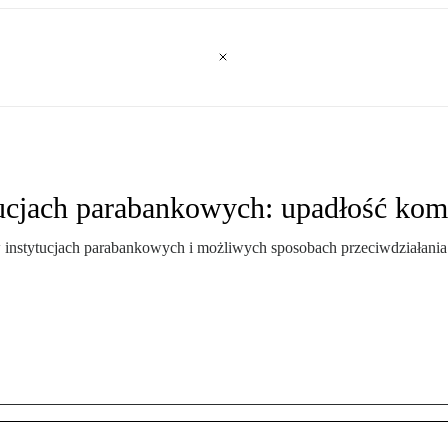
ucjach parabankowych: upadłość kom
 instytucjach parabankowych i możliwych sposobach przeciwdziałani