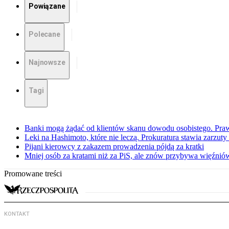
Powiązane
Polecane
Najnowsze
Tagi
Banki mogą żądać od klientów skanu dowodu osobistego. Praw
Leki na Hashimoto, które nie leczą. Prokuratura stawia zarzuty
Pijani kierowcy z zakazem prowadzenia pójdą za kratki
Mniej osób za kratami niż za PiS, ale znów przybywa więźnió
Promowane treści
KONTAKT