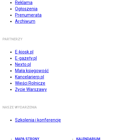
Reklama
Ogłoszenia
Prenumerata
Archiwum
PARTNERZY
E-kiosk.pl
E-gazety.pl
Nexto.pl
Mała księgowość
Kancelarierp.pl
Wieści Rolnicze
Życie Warszawy
NASZE WYDARZENIA
Szkolenia i konferencje
MAPA STRONY
KALENDARIUM