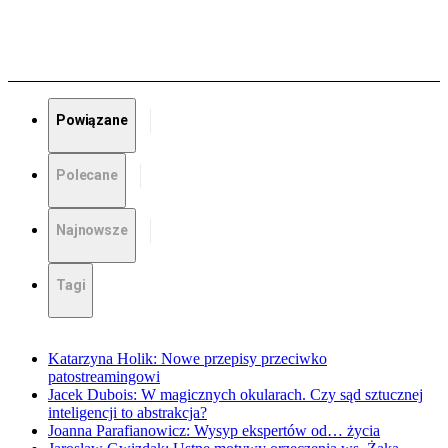
Powiązane
Polecane
Najnowsze
Tagi
Katarzyna Holik: Nowe przepisy przeciwko
patostreamingowi
Jacek Dubois: W magicznych okularach. Czy sąd sztucznej
inteligencji to abstrakcja?
Joanna Parafianowicz: Wysyp ekspertów od… życia