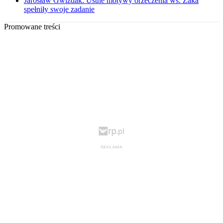
Jarosław Gwizdak: Ustne motywy orzeczenia ws. Żaka
spełniły swoje zadanie
Promowane treści