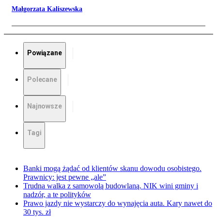
Małgorzata Kaliszewska
Powiązane
Polecane
Najnowsze
Tagi
Banki mogą żądać od klientów skanu dowodu osobistego.
Prawnicy: jest pewne „ale”
Trudna walka z samowolą budowlaną. NIK wini gminy i
nadzór, a te polityków
Prawo jazdy nie wystarczy do wynajęcia auta. Kary nawet do
30 tys. zł