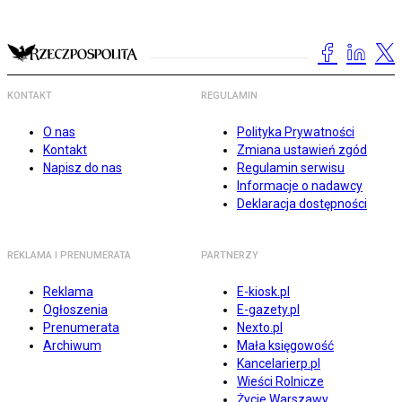
KONTAKT
REGULAMIN
O nas
Polityka Prywatności
Kontakt
Zmiana ustawień zgód
Napisz do nas
Regulamin serwisu
Informacje o nadawcy
Deklaracja dostępności
REKLAMA I PRENUMERATA
PARTNERZY
Reklama
E-kiosk.pl
Ogłoszenia
E-gazety.pl
Prenumerata
Nexto.pl
Archiwum
Mała księgowość
Kancelarierp.pl
Wieści Rolnicze
Życie Warszawy